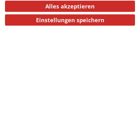
einer aktualisierten Fassung - mit
neuen Kapiteln zu Korruption, der
Wahl von Van der Bellen zum
Bundespräsidenten, dem Aufstieg und
Fall von Sebastian Kurz sowie der
Ibiza-Affäre und der Rückkehr der
FPÖ. Vom »Bollwerk des Deutschtums
im Osten« über die »Brücke zwischen
den Blöcken« zur »Insel der Seligen«
und zum EU-Mitglied - und vielleicht
auch zum "Sprengmeister" der EU: Die
Bilder, in denen sich Österreich in den
vergangenen Jahrzehnten spiegelte,
haben sich inzwischen rasant
gewandelt. Geblieben ist die