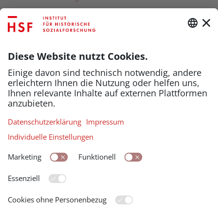
Buchpräsentation
FAKTory
Buchpräsentation und Diskussion
mit
Oliver Rathkolb
. Kommentar
von
Lucile Dreidemy
.
Zum Buch
Achtzig Jahre Kriegsende, siebzig Jahre
Staatsvertrag, dreißig Jahre EU-
Mitgliedschaft: Oliver Rathkolbs
»Standardwerk zur Geschichte
Österreichs« (Die Zeit) erscheint in