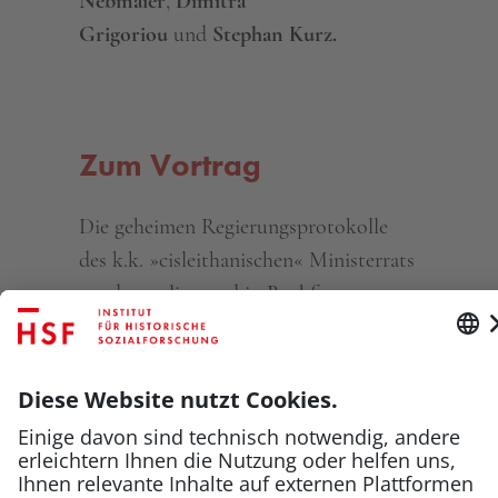
Nebmaier
,
Dimitra
Grigoriou
und
Stephan Kurz.
Zum Vortrag
Die geheimen Regierungsprotokolle
des k.k. »cisleithanischen« Ministerrats
werden online und in Buchform
veröffentlicht und wissenschaftlich
kommentiert: Eine herausragende
historische Quelle, die ein breites
Spektrum an Themen abdeckt.
Das Editionsteam geht in diesem
Vortrag vor allem auf die Sozialpolitik