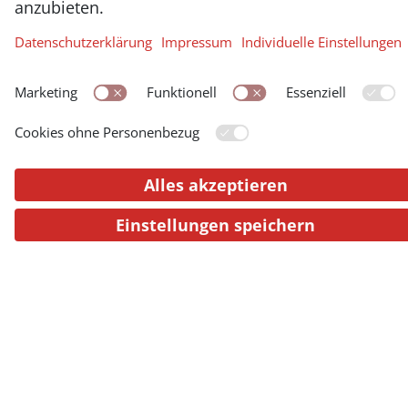
ein. In den vier Jahrzehnte liberaler
und konservativer Politik der späten
Habsburgermonarchie kam sie oft zu
kurz. Im Ersten Weltkriegs zwang die
schiere Not der Bevölkerung dann
Regierung und Kaiser zum Handeln.
Doch die wichtigen sozialen Reformen
passierten zu spät, wie der zuletzt
erschienene Band VIII/2 (1916‒1918)
zeigt.
Vortragende
Anatol Schmied-