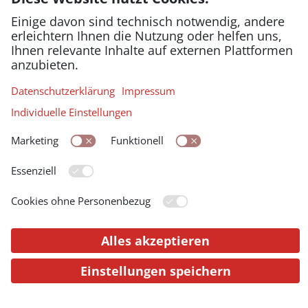
international und interdisziplinär
betrachtet wieder größer zu werden.
Der Vortrag nimmt das 60-jährige
Jubiläum des Dokumentationsarchivs
des österreichischen Widerstandes
(DÖW) zum Anlass, um in einem
Streifzug durch die österreichische
Widerstandsforschung nach ihrem Ort
in der Zeitgeschichte und der
Zeitgeschichts-Forschung Österreichs
zu fragen.