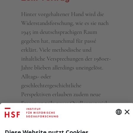
Hinter vorgehaltener Hand wird die
Widerstandsforschung, wie es sie nach
1945 im deutschsprachigen Raum
gegeben hat, manchmal für passé
erklärt. Viele methodische und
inhaltliche Versprechungen der 1980er-
Jahre blieben allerdings uneingelöst.
Alltags- oder
geschlechtergeschichtliche
Perspektiven erlauben zudem neue
Fragen an teils neues Quellenmaterial.
In Zeiten eines neuen Autoritarismus
scheint das Interesse an
Widerstandsforschung heute