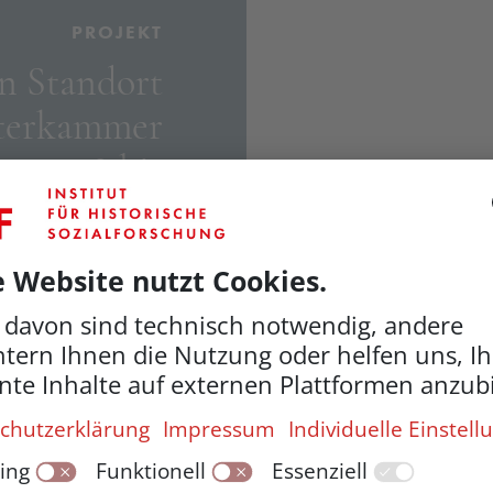
PROJEKT
 Stand­ort
ter­kammer
n 1938 bis
ntral­stelle
he Auswan­
. Das IHSF
 derzeit an
ammel­band
geschichte.