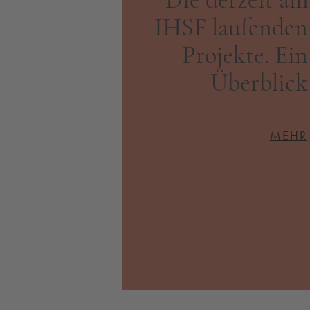
Die derzeit am
IHSF laufenden
Projekte. Ein
Überblick
MEHR