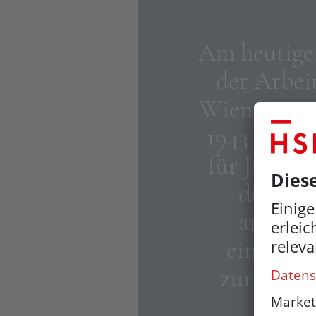
Am heutigen
der Arbei
Wien war vo
1943 die "Ze
für Jüdisc
derung"
arbeitet
einem S
zur Täter­