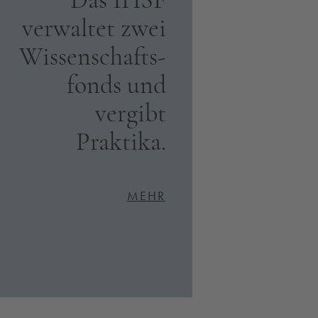
Das IHSF
verwaltet zwei
Wissenschafts­
fonds und
vergibt
Praktika.
MEHR