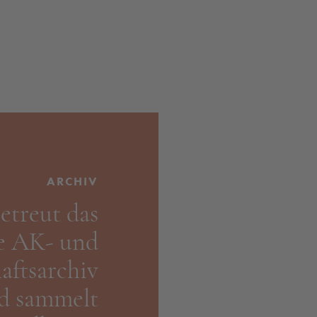
ARCHIV
etreut das
e AK- und
ts­­­archiv
nd sammelt