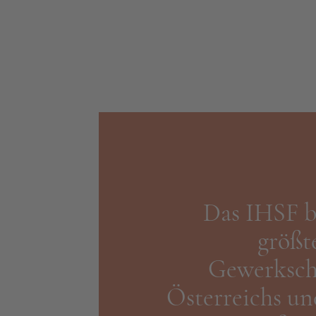
Das IHSF b
größt
Gewerkschaf
Österreichs u