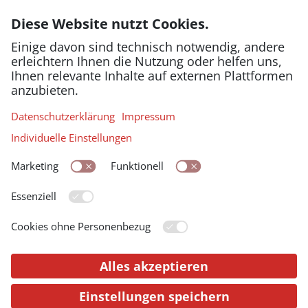
Im Laufe des 20. Jahrhunderts
vervielfältigen sich die Möglichkeiten
für Familien, ihre Lebensläufe
festzuhalten: Sie fotografieren, filmen,
bearbeiten und sammeln ihre
Erinnerungen. Diese Medien werden
vor allem zu festlichen Anlässen
gezeigt und sind geprägt von
Interaktionen, die die Anwesenden auf
spezifische Erinnerungsfiguren
verpflichten. Demgegenüber steht die
emotionale Herausforderung,
Wohnungen verstorbener Angehöriger
aufzulösen und deren Sammlungen von
Fotos, Filmen und Andenken