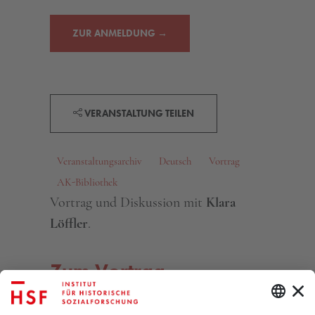
ZUR ANMELDUNG →
VERANSTALTUNG TEILEN
Veranstaltungsarchiv
Deutsch
Vortrag
AK-Bibliothek
Vortrag und Diskussion mit
Klara
Löffler
.
Zum Vortrag