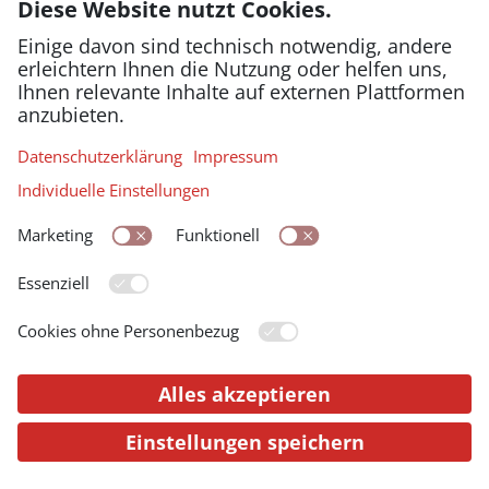
wurden massiv zurückgefahren. Marie
Jahoda und andere Forscher:innen
beschäftigte schon damals die Frage:
Was passiert mit Arbeitslosen und wie
gehen sie damit um?
Einerseits bedeutet Arbeitslosigkeit
viel Arbeit: Selbst die Kinder hüten,
Lebensmittel günstig beschaffen,
Kleidung reparieren, statt neue zu
kaufen, stets auf der Suche nach einem
Job sein. Andererseits verändert sich
auch das Leben außerhalb der Arbeit:
Der Verlust von Struktur, Kontakten
abseits der Familie, finanziellen
Möglichkeiten geht oft mit