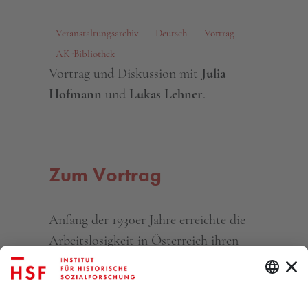
Veranstaltungsarchiv
Deutsch
Vortrag
AK-Bibliothek
Vortrag und Diskussion mit
Julia
Hofmann
und
Lukas Lehner
.
Zum Vortrag
Anfang der 1930er Jahre erreichte die
Arbeitslosigkeit in Österreich ihren
Höhepunkt. Ohnehin unzureichende
staatliche Unterstützungen, wie das
Arbeitslosengeld und Notstandshilfe,