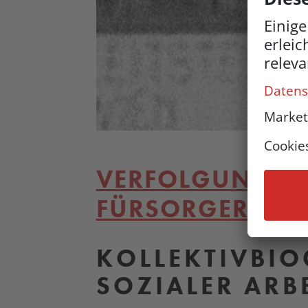
VERFOLGUNG U
FÜRSORGERINNE
KOLLEKTIVBIO
SOZIALER ARB