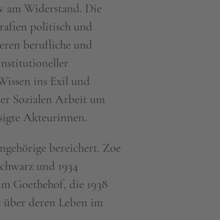
tiv am Widerstand. Die
afien politisch und
deren berufliche und
stitutioneller
issen ins Exil und
der Sozialen Arbeit um
ssigte Akteurinnen.
gehörige bereichert. Zoe
Schwarz und 1934
 im Goethehof, die 1938
t über deren Leben im