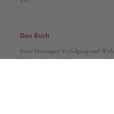
Exil.
Das Buch
Irene Messinger: Verfolgung und Wid
Fürsorgerinnen in Wien 1934–1945. Kol
zur Geschichte Sozialer Arbeit, Bade
Zur Person