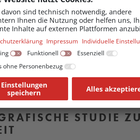
Erkennungsd
ND WIDERSTAND VON
N IN WIEN 1934-45
GRAFISCHE STUDIE Z
EIT