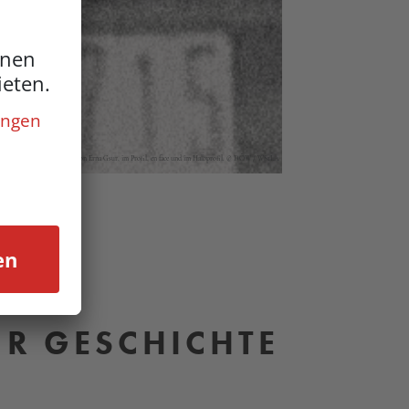
ienstliche Polizeiportraits von Erna Gsur, im Profil, en face und im Halbprofil. © DÖW / WStLA
UR GESCHICHTE